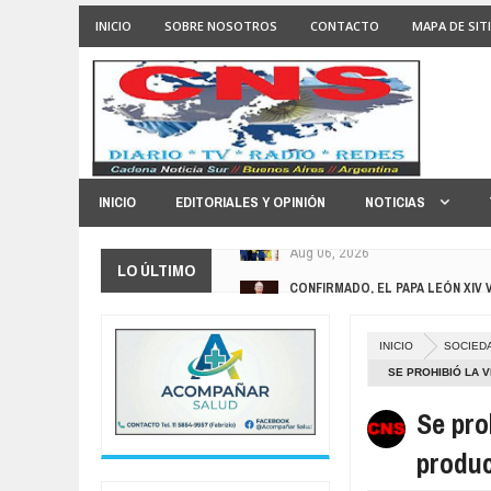
INICIO
SOBRE NOSOTROS
CONTACTO
MAPA DE SIT
INICIO
EDITORIALES Y OPINIÓN
NOTICIAS
CONFIRMADO, EL PAPA LEÓN XIV 
LO ÚLTIMO
Aug
05,
2026
TRAS LA FALTA DE RESPETO DE 
Aug
05,
2026
INICIO
SOCIED
EL GOBIERNO DIO MARCHA ATRÁS
SE PROHIBIÓ LA 
Aug
05,
2026
Se pro
FACUNDO MOYANO DECLARÓ ANTE 
Aug
05,
2026
produc
MATÓ A SU NOVIO DE UNA PUÑALA
Aug
04,
2026