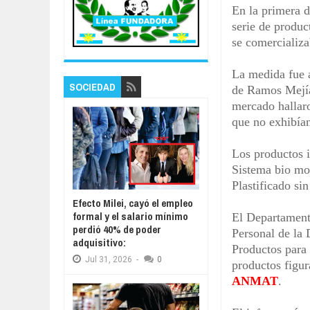
En la primera d
serie de produc
se comercializa
La medida fue 
SOCIEDAD
de Ramos Mejía
mercado hallaro
que no exhibían
Los productos i
Sistema bio mo
Plastificado 
Efecto Milei, cayó el empleo
formal y el salario mínimo
El Departament
perdió 40% de poder
Personal de la
adquisitivo:
Productos para
Jul
31,
2026
-
0
productos figur
ANMAT
.