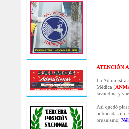
HAY PARO EN LOS PUERTOS DE T
Aug
04,
2026
FACUNDO MOYANO QUEDÓ DETENI
Aug
04,
2026
RESUMEN DEL PARTIDO, CENTRA
Aug
04,
2026
RESUMEN DEL PARTIDO, VÉLEZ L
Aug
04,
2026
RESUMEN DEL PARTIDO, BOCA LE
ATENCIÓN 
Aug
06,
2026
La Administrac
Médica (
ANM
lavandina y var
Así quedó plas
publicadas en el
organismo,
Nél