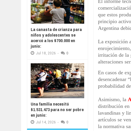
El informe técn
comercializació
que estos prod
principio activ
Argentina debid
La canasta de crianza para
niños y adolescentes se
acercó a los $700.000 en
La exposición a
junio:
enrojecimiento,
Jul
18,
2026
-
0
irritación de la
alteraciones ser
En casos de exp
desencadenar “h
probabilidad de
Asimismo, la
Una familia necesitó
distribución en
$1.531.473 para no ser pobre
lavandinas y li
en junio:
artículos se ven
Jul
14,
2026
-
0
la normativa sa