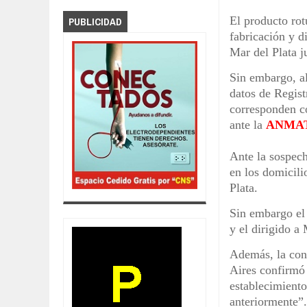
El producto ro
PUBLICIDAD
fabricación y 
Mar del Plata j
Sin embargo, al
datos de Regist
corresponden co
ante la
ANMA
Ante la sospech
en los domicili
Plata.
Sin embargo el 
y el dirigido a
Además, la cons
Aires confirmó 
establecimient
anteriormente”