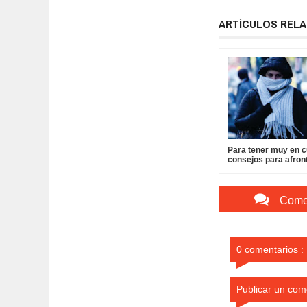
ARTÍCULOS REL
Para tener muy en c
consejos para afront
bajas temperaturas
Comen
0 comentarios :
Publicar un com