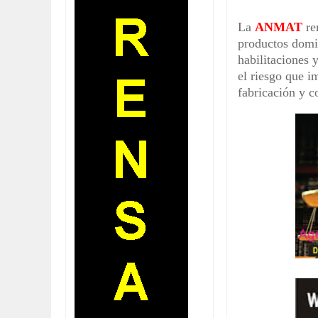
La
ANMAT
re
productos domis
habilitaciones 
el riesgo que i
fabricación y c