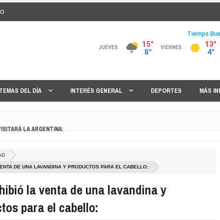
IO
TEMAS DEL DÍA
INTERÉS GENERAL
DEPORTES
MÁS I
VISITARÁ LA ARGENTINA:
MILEI, LULA ORDENÓ RETIRAR AL EMBAJADOR DE BRASIL EN ARGENTINA:
AD
 CON LA DESREGULACIÓN PARA LEVANTAR EL PARO EN LOS PUERTOS:
VENTA DE UNA LAVANDINA Y PRODUCTOS PARA EL CABELLO:
hibió la venta de una lavandina y
EL FISCAL Y QUEDÓ EN LIBERTAD:
tos para el cabello:
DA, ¿CÓMO SIGUE LA INVESTIGACIÓN?: