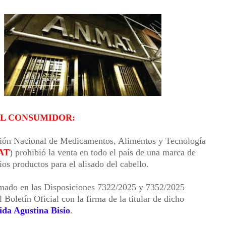
ODO EL PAÍS CONTRA LA DESREGULACIÓN DE STURZENEGGER Y MILEI:
DO POR PRESUNTA AGRESIÓN A SU PAREJA:
L CÓRDOBA LE GANÓ A SAN LORENZO:
E GANÓ A INDEPENDIENTE Y SIGUE CON PUNTAJE PERFECTO:
 GANÓ A ESTUDIANTES:
AL CONSUMIDOR:
ión Nacional de Medicamentos, Alimentos y Tecnología
AT
) prohibió la venta en todo el país de una marca de
ios productos para el alisado del cabello.
mado en las Disposiciones 7322/2025 y 7352/2025
 Boletín Oficial con la firma de la titular de dicho
ida Agustina Bisio
.