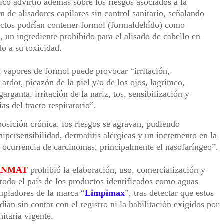
ico advirtió además sobre los riesgos asociados a la
n de alisadores capilares sin control sanitario, señalando
uctos podrían contener formol (formaldehído) como
o, un ingrediente prohibido para el alisado de cabello en
o a su toxicidad.
 vapores de formol puede provocar “irritación,
 ardor, picazón de la piel y/o de los ojos, lagrimeo,
 garganta, irritación de la nariz, tos, sensibilización y
ias del tracto respiratorio”.
osición crónica, los riesgos se agravan, pudiendo
ipersensibilidad, dermatitis alérgicas y un incremento en la
 ocurrencia de carcinomas, principalmente el nasofaríngeo”.
ANMAT
prohibió la elaboración, uso, comercialización y
 todo el país de los productos identificados como aguas
mpiadores de la marca “
Limpimax
”, tras detectar que estos
dían sin contar con el registro ni la habilitación exigidos por
nitaria vigente.