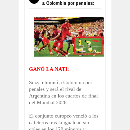
a Colombia por penales:
HAY PARO EN LOS PUERTOS DE TO
Aug
04,
2026
FACUNDO MOYANO QUEDÓ DETENID
Aug
04,
2026
RESUMEN DEL PARTIDO, CENTRAL
Aug
04,
2026
EL GOBIERNO LOGRÓ DESALOJOS Y
Aug
07,
2026
RESUMEN DEL PARTIDO, BOCA LE 
Aug
06,
2026
GANÓ LA NATI:
CONFIRMADO, EL PAPA LEÓN XIV VI
Aug
05,
2026
Suiza eliminó a Colombia por
penales y será el rival de
Argentina en los cuartos de final
del Mundial 2026.
El conjunto europeo venció a los
cafeteros tras la igualdad sin
goles en los 120 minutos y