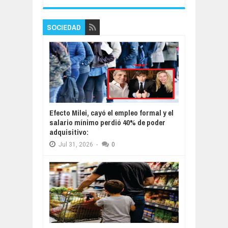
SOCIEDAD
Efecto Milei, cayó el empleo formal y el
salario mínimo perdió 40% de poder
adquisitivo:
Jul
31,
2026
-
0