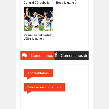
Central Córdoba le
Boca le ganó a
ganó a San Lorenzo:
Estudiantes:
Resumen del partido,
Vélez le ganó a
Independiente y
sigue con puntaje
perfecto:
Comentarios
Comentarios de
del Sitio
Facebook
0 comentarios :
Publicar un comentario