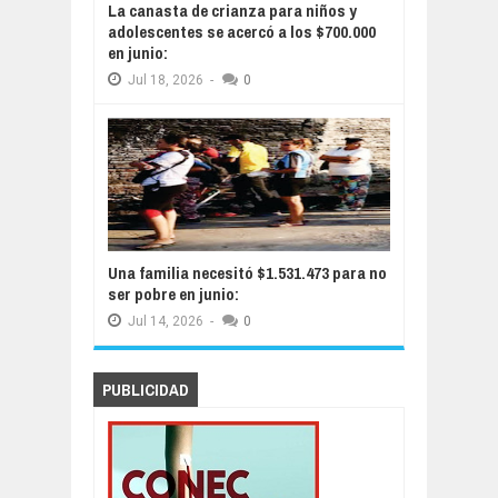
La canasta de crianza para niños y
adolescentes se acercó a los $700.000
en junio:
Jul
18,
2026
-
0
Una familia necesitó $1.531.473 para no
ser pobre en junio:
Jul
14,
2026
-
0
PUBLICIDAD