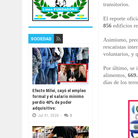
transitorios.
El reporte ofic
856
edificios r
SOCIEDAD
Asimismo, preci
rescatistas int
voluntarios, y 
Por último, se 
alimentos,
669
días de los ter
Efecto Milei, cayó el empleo
formal y el salario mínimo
perdió 40% de poder
adquisitivo:
Jul
31,
2026
-
0