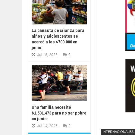
La canasta de crianza para
niños y adolescentes se
acercó a los $700.000 en
junio:
Jul
18,
2026
-
0
Una familia necesitó
$1.531.473 para no ser pobre
en junio:
Jul
14,
2026
-
0
INTERNACIONALES