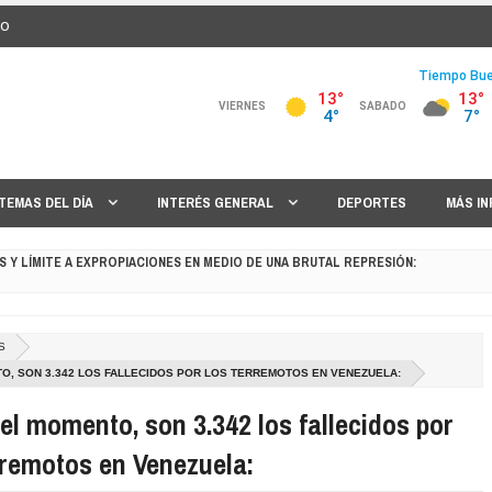
IO
TEMAS DEL DÍA
INTERÉS GENERAL
DEPORTES
MÁS I
 GANÓ A ESTUDIANTES:
VISITARÁ LA ARGENTINA:
S
MILEI, LULA ORDENÓ RETIRAR AL EMBAJADOR DE BRASIL EN ARGENTINA:
O, SON 3.342 LOS FALLECIDOS POR LOS TERREMOTOS EN VENEZUELA:
el momento, son 3.342 los fallecidos por
 CON LA DESREGULACIÓN PARA LEVANTAR EL PARO EN LOS PUERTOS:
rremotos en Venezuela:
EL FISCAL Y QUEDÓ EN LIBERTAD: