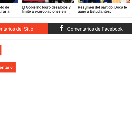
eto de
El Gobierno logró desalojos y
Resumen del partido, Boca le
irar al
límite a expropiaciones en
ganó a Estudiantes:
 en
medio de una brutal represión:
tarios del Sitio
Comentarios de Facebook
entario