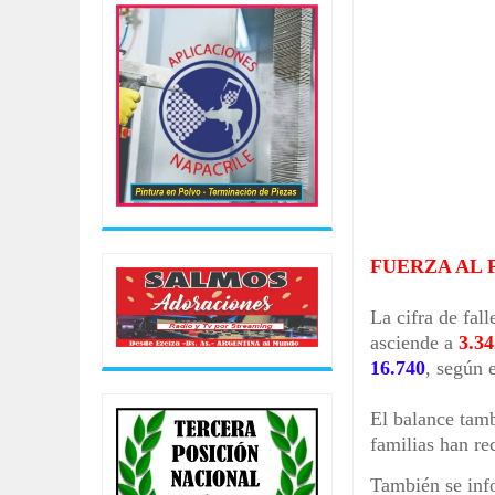
MATÓ A SU NOVIO DE UNA PUÑALA
Aug
04,
2026
HAY PARO EN LOS PUERTOS DE T
Aug
04,
2026
FACUNDO MOYANO QUEDÓ DETENI
Aug
04,
2026
RESUMEN DEL PARTIDO, CENTRA
Aug
04,
2026
EL GOBIERNO LOGRÓ DESALOJOS 
FUERZA AL
Aug
07,
2026
La cifra de fal
asciende a
3.3
16.740
, según 
El balance tam
familias han re
También se inf