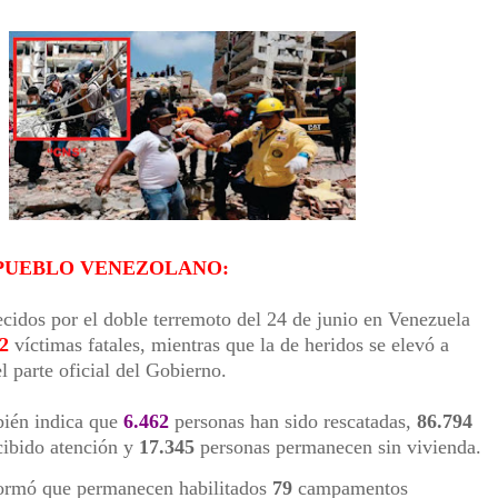
DA, ¿CÓMO SIGUE LA INVESTIGACIÓN?:
ODO EL PAÍS CONTRA LA DESREGULACIÓN DE STURZENEGGER Y MILEI:
DO POR PRESUNTA AGRESIÓN A SU PAREJA:
L CÓRDOBA LE GANÓ A SAN LORENZO:
Y LÍMITE A EXPROPIACIONES EN MEDIO DE UNA BRUTAL REPRESIÓN:
 PUEBLO VENEZOLANO:
lecidos por el doble terremoto del 24 de junio en Venezuela
42
víctimas fatales, mientras que la de heridos se elevó a
el parte oficial del Gobierno.
bién indica que
6.462
personas han sido rescatadas,
86.794
cibido atención y
17.345
personas permanecen sin vivienda.
ormó que permanecen habilitados
79
campamentos