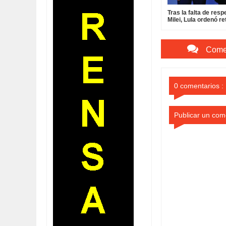
Tras la falta de resp
Milei, Lula ordenó ret
embajador de Brasil
Argentina:
Comen
0 comentarios :
Publicar un com