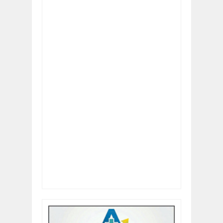
Artículo revisado:
14 familias de San Vicente
recibieron las llaves de su nuevo hogar:
Clasificación:
5
Revisado por:
Cadena
Noticia Sur