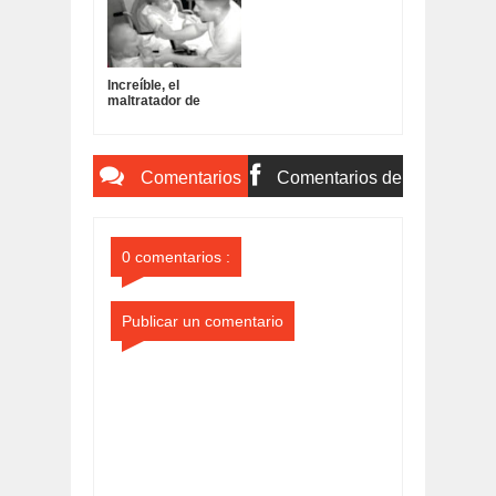
Increíble, el
maltratador de
abuelas en un
geriátrico estuvo
demorado algunas
horas nada más:
Comentarios
Comentarios de
del Sitio
Facebook
0 comentarios :
Publicar un comentario