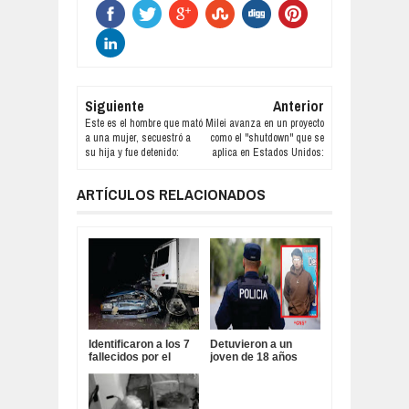
Siguiente
Anterior
Este es el hombre que mató
Milei avanza en un proyecto
a una mujer, secuestró a
como el "shutdown" que se
su hija y fue detenido:
aplica en Estados Unidos:
ARTÍCULOS RELACIONADOS
Identificaron a los 7
Detuvieron a un
fallecidos por el
joven de 18 años
choque frontal entre
acusado de matar a
un camión y un auto:
golpes a su hijastra
de 19 meses: