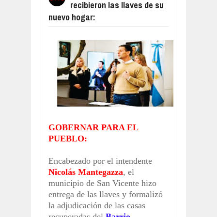
recibieron las llaves de su
HAY PARO EN LOS PUERTOS DE TO
Aug
04,
2026
nuevo hogar:
FACUNDO MOYANO QUEDÓ DETENID
Aug
04,
2026
RESUMEN DEL PARTIDO, CENTRAL
Aug
04,
2026
RESUMEN DEL PARTIDO, VÉLEZ LE 
Aug
04,
2026
RESUMEN DEL PARTIDO, BOCA LE 
Aug
06,
2026
CONFIRMADO, EL PAPA LEÓN XIV VI
GOBERNAR PARA EL
Aug
05,
2026
PUEBLO:
Encabezado por el intendente
Nicolás Mantegazza
, el
municipio de San Vicente hizo
entrega de las llaves y formalizó
la adjudicación de las casas
recuperadas del
Barrio