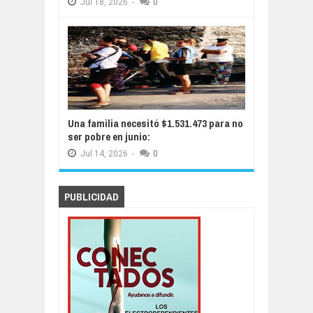
Jul
18,
2026
-
0
Una familia necesitó $1.531.473 para no
ser pobre en junio:
Jul
14,
2026
-
0
PUBLICIDAD