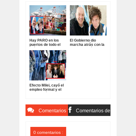
Hay PARO en los
El Gobierno dio
puertos de todo el
marcha atrás con la
país contra la
desregulación para
desregulación de
levantar el PARO en
Sturzenegger y Milei:
los puertos:
Efecto Milei, cayó el
empleo formal y el
salario mínimo
perdió 40% de poder
adquisitivo:
Comentarios
Comentarios de
del Sitio
Facebook
0 comentarios :