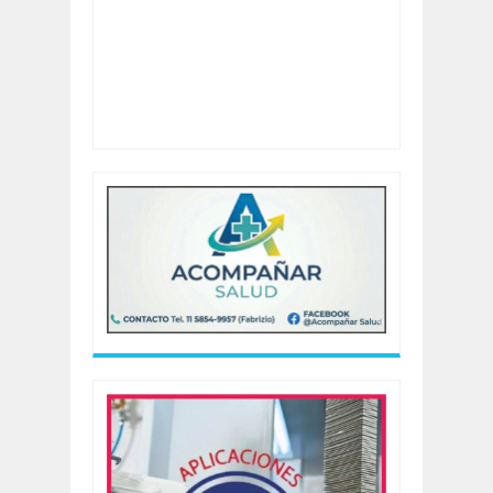
Artículo revisado:
Cambio en la cobertura de
salud de casi 200 mil efectivos de
Gendarmería y Prefectura:
Clasificación:
5
Revisado por:
Cadena Noticia Sur