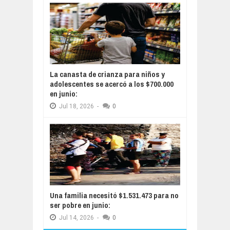
La canasta de crianza para niños y
adolescentes se acercó a los $700.000
en junio:
Jul
18,
2026
-
0
Una familia necesitó $1.531.473 para no
ser pobre en junio:
Jul
14,
2026
-
0