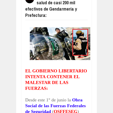
salud de casi 200 mil
MATÓ A SU NOVIO DE UNA PUÑALAD
Aug
04,
2026
efectivos de Gendarmería y
Prefectura:
HAY PARO EN LOS PUERTOS DE TO
Aug
04,
2026
FACUNDO MOYANO QUEDÓ DETENID
Aug
04,
2026
RESUMEN DEL PARTIDO, CENTRAL
Aug
04,
2026
RESUMEN DEL PARTIDO, VÉLEZ LE 
Aug
04,
2026
RESUMEN DEL PARTIDO, BOCA LE 
Aug
06,
2026
EL GOBIERNO LIBERTARIO
INTENTA CONTENER EL
MALESTAR DE LAS
FUERZAS:
Desde este 1° de junio la
Obra
Social de las Fuerzas Federales
de Seguridad
(
OSFFESEG
)