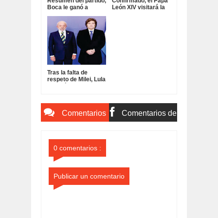
Resumen del partido,
Confirmado, el Papa
Boca le ganó a
León XIV visitará la
Estudiantes:
Argentina:
Tras la falta de
respeto de Milei, Lula
ordenó retirar al
embajador de Brasil
en Argentina:
Comentarios
Comentarios de
del Sitio
Facebook
0 comentarios :
Publicar un comentario