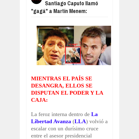
Santiago Caputo llamó
MATÓ A SU NOVIO DE UNA PUÑALAD
Aug
04,
2026
"gagá" a Martín Menem:
HAY PARO EN LOS PUERTOS DE TO
Aug
04,
2026
FACUNDO MOYANO QUEDÓ DETENID
Aug
04,
2026
RESUMEN DEL PARTIDO, CENTRAL
Aug
04,
2026
RESUMEN DEL PARTIDO, VÉLEZ LE 
Aug
04,
2026
MIENTRAS EL PAÍS SE
RESUMEN DEL PARTIDO, BOCA LE 
Aug
06,
2026
DESANGRA, ELLOS SE
DISPUTAN EL PODER Y LA
CAJA:
La feroz interna dentro de
La
Libertad Avanza
(
LLA
) volvió a
escalar con un durísimo cruce
entre el asesor presidencial