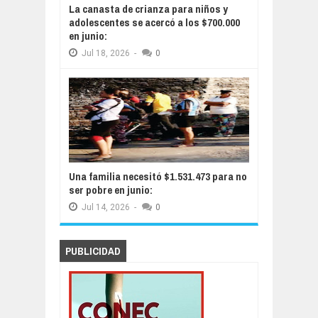
La canasta de crianza para niños y
adolescentes se acercó a los $700.000
en junio:
Jul
18,
2026
-
0
Una familia necesitó $1.531.473 para no
ser pobre en junio:
Jul
14,
2026
-
0
PUBLICIDAD