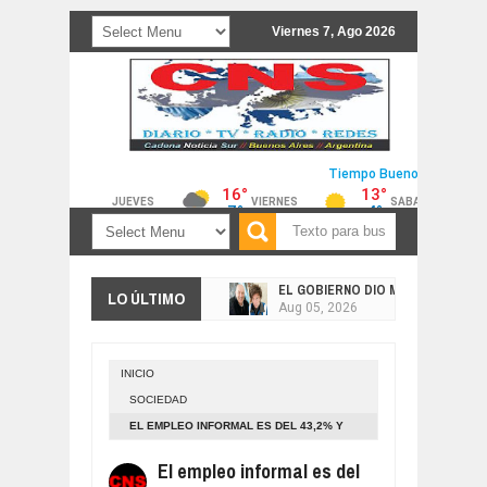
Viernes 7, Ago 2026
EL GOBIERNO DIO MARCHA ATRÁS 
LO ÚLTIMO
Aug
05,
2026
FACUNDO MOYANO DECLARÓ ANTE E
Aug
05,
2026
INICIO
MATÓ A SU NOVIO DE UNA PUÑALAD
SOCIEDAD
Aug
04,
2026
EL EMPLEO INFORMAL ES DEL 43,2% Y
HAY PARO EN LOS PUERTOS DE TO
ALCANZA A 4 DE CADA 10 TRABAJADORES:
Aug
04,
2026
El empleo informal es del