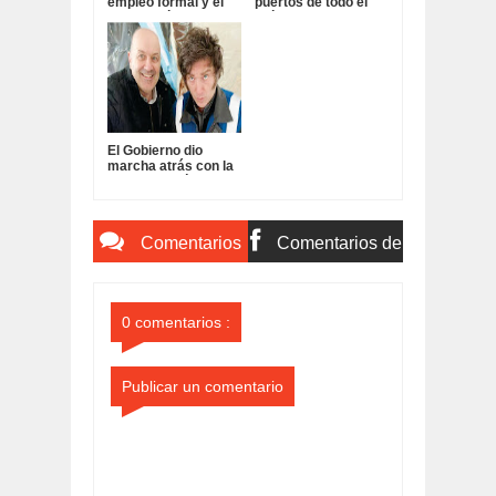
empleo formal y el
puertos de todo el
salario mínimo
país contra la
perdió 40% de poder
desregulación de
adquisitivo:
Sturzenegger y Milei:
El Gobierno dio
marcha atrás con la
desregulación para
levantar el PARO en
los puertos:
Comentarios
Comentarios de
del Sitio
Facebook
0 comentarios :
Publicar un comentario