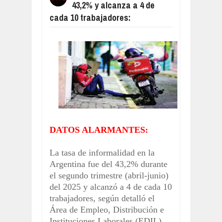
43,2% y alcanza a 4 de
FACUNDO MOYANO QUEDÓ DETENID
Aug
04,
2026
cada 10 trabajadores:
RESUMEN DEL PARTIDO, CENTRAL
Aug
04,
2026
RESUMEN DEL PARTIDO, VÉLEZ LE 
Aug
04,
2026
RESUMEN DEL PARTIDO, BOCA LE 
Aug
06,
2026
CONFIRMADO, EL PAPA LEÓN XIV VI
Aug
05,
2026
TRAS LA FALTA DE RESPETO DE MI
DATOS ALARMANTES:
Aug
05,
2026
La tasa de informalidad en la
Argentina fue del 43,2% durante
el segundo trimestre (abril-junio)
del 2025 y alcanzó a 4 de cada 10
trabajadores, según detalló el
Área de Empleo, Distribución e
Instituciones Laborales (EDIL)