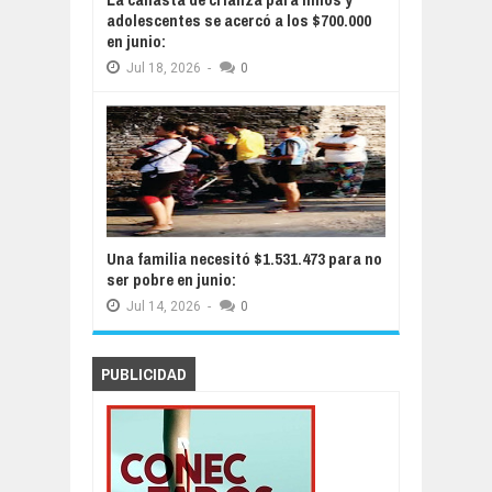
adolescentes se acercó a los $700.000
en junio:
Jul
18,
2026
-
0
Una familia necesitó $1.531.473 para no
ser pobre en junio:
Jul
14,
2026
-
0
PUBLICIDAD