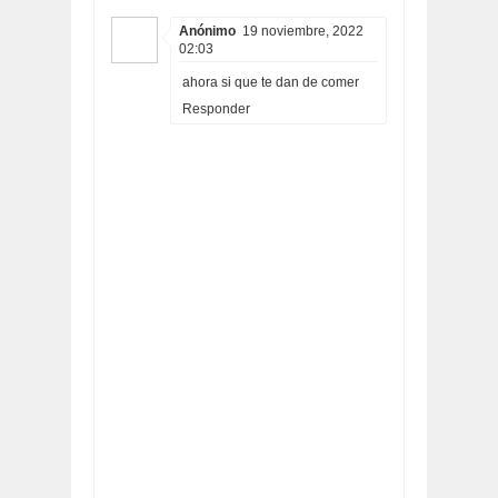
Anónimo
19 noviembre, 2022
02:03
ahora si que te dan de comer
Responder
Artículo revisado:
En la Escuela de
Educación Secundaria Nº18 de La Porteña,
los alumnos no comen:
Clasificación:
5