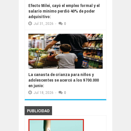
Efecto Milei, cayó el empleo formal y el
salario mínimo perdió 40% de poder
adquisitivo:
Jul
31,
2026
-
0
La canasta de crianza para niños y
adolescentes se acercó a los $700.000
en junio:
Jul
18,
2026
-
0
PUBLICIDAD