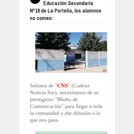
Educación Secundaria
LA INFLACIÓN EN CABA VOLVIÓ A DI
Aug
08,
2026
Nº18 de La Porteña, los alumnos
no comen:
CONTUNDENTE, EL DURÍSIMO MENSA
Aug
08,
2026
RESUMEN DEL PARTIDO, INDEPENDI
Aug
08,
2026
RESUMEN DEL PARTIDO, ROSARIO 
Aug
08,
2026
EL GOBIERNO LOGRÓ DESALOJOS Y
Aug
07,
2026
RESUMEN DEL PARTIDO, TIGRE GA
Aug
09,
2026
Señores de "
CNS
" (Cadena
Noticia Sur), necesitamos de su
prestigioso "Medio de
Comunicación" para llegar a toda
la comunidad y dar difusión a lo
que nos pasa.