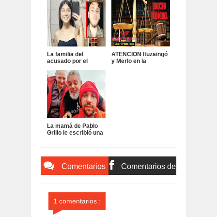
La familia del
ATENCIÓN Ituzaingó
acusado por el
y Merlo en la
Femicidio de Malena
provincia de Buenos
redactó una carta de
Aires:
lectores:
La mamá de Pablo
Grillo le escribió una
contundente carta a
la jueza Servini:
Comentarios
Comentarios de
del Sitio
Facebook
1 comentarios :